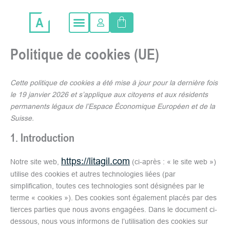
Consent
Consent
Consent
Consent
Consent
Consent
Consent
Consent
Statistique
Aller
to
to
to
to
to
to
to
to
Panier
au
service
service
service
service
service
service
service
service
contenu
woocommerce
wordpress
burst-
sourcebuster-
elementor
stripe
automattic
divers
statistics
js
Politique de cookies (UE)
Cette politique de cookies a été mise à jour pour la dernière fois
le 19 janvier 2026 et s’applique aux citoyens et aux résidents
permanents légaux de l’Espace Économique Européen et de la
Suisse.
1. Introduction
https://litagil.com
Notre site web,
(ci-après : « le site web »)
utilise des cookies et autres technologies liées (par
simplification, toutes ces technologies sont désignées par le
terme « cookies »). Des cookies sont également placés par des
tierces parties que nous avons engagées. Dans le document ci-
dessous, nous vous informons de l’utilisation des cookies sur