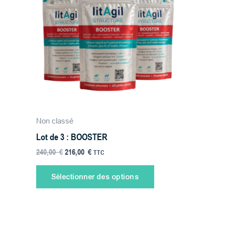
était :
est :
240,00 €.
216,00 €.
Non classé
Lot de 3 : BOOSTER
240,00
€
216,00
€
TTC
Sélectionner des options