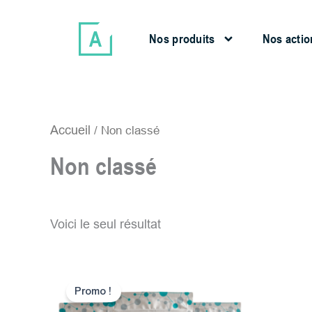
Aller
au
Nos produits
Nos actio
contenu
Accueil
/ Non classé
Non classé
Voici le seul résultat
Le
Le
prix
prix
Promo !
initial
actuel