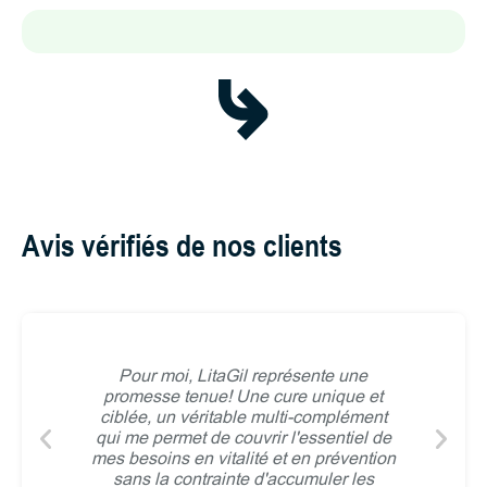
Avis vérifiés de nos clients
 cheveux,
Pour moi, LitaGil représente une
Je recomm
r la chute
promesse tenue! Une cure unique et
pris LitA
 demi de
ciblée, un véritable multi-complément
Résultat 
qui me permet de couvrir l'essentiel de
c
mes besoins en vitalité et en prévention
sans la contrainte d'accumuler les