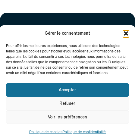
LIENS UTILES
Gérer le consentement
BOUTIQUE
Accueil
Pour offrir les meilleures expériences, nous utilisons des technologies
Nos produits
telles que les cookies pour stocker et/ou accéder aux informations des
Notre expertise
LitAgil :
appareils. Le fait de consentir à ces technologies nous permettra de traiter
Nos actions
l’innovation en
Conseils &
des données telles que le comportement de navigation ou les ID uniques
compléments
sur ce site. Le fait de ne pas consentir ou de retirer son consentement peut
Action structure
Actus
alimentaires au
avoir un effet négatif sur certaines caractéristiques et fonctions.
Action bucco-
service de votre
Points de vente
santé et bien-
dentaire
Contact
être.
Accepter
Action
articulations
RÉSEAUX
I
F
Refuser
n
a
SOCIAUX
s
c
t
e
Voir les préférences
© 2026 LitAgil.
a
b
Tous droits
g
o
r
o
réservés.
Politique de cookies
Politique de confidentialité
a
k