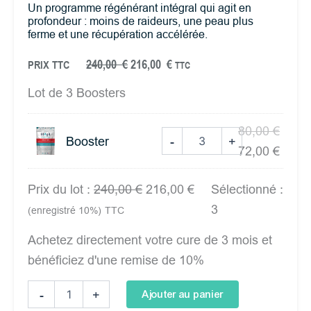
Un programme régénérant intégral qui agit en
profondeur : moins de raideurs, une peau plus
ferme et une récupération accélérée.
LE
LE
240,00
€
216,00
€
PRIX TTC
TTC
PRIX
PRIX
INITIAL
ACTUEL
quantité
Le
Le
Lot de 3 Boosters
ÉTAIT :
EST :
de
prix
prix
240,00 €.
216,00 €.
Lot
80,00
€
de
initial
actue
Booster
-
+
3
72,00
€
était :
est :
:
80,00
72,00
BOOSTER
Prix du lot :
240,00
€
216,00
€
Sélectionné :
3
(enregistré 10%)
TTC
Achetez directement votre cure de 3 mois et
bénéficiez d'une remise de 10%
-
+
Ajouter au panier